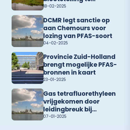
verminderen
18-02-2025
DCMR legt sanctie op
aan Chemours voor
lozing van PFAS-soort
04-02-2025
Provincie Zuid-Holland
brengt mogelijke PFAS-
bronnen in kaart
23-01-2025
Gas tetrafluorethyleen
vrijgekomen door
leidingbreuk bij
Chemours
07-01-2025