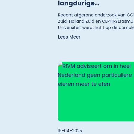
langdurige
verontreiniging
Recent afgerond onderzoek van GG
Zuid-Holland Zuid en CEPHIR/Erasmu
Universiteit werpt licht op de compl
interactie tussen overheid, wetensc
Lees Meer
media en inwoners, en doet
aanbevelingen om deze spanningsv
te verkleinen.
15-04-2025