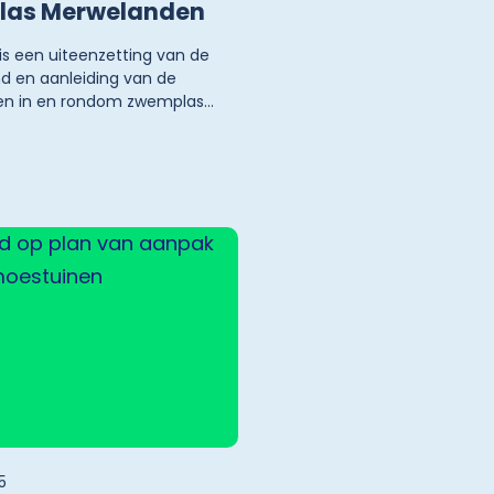
las Merwelanden
 is een uiteenzetting van de
d en aanleiding van de
en in en rondom zwemplas
n in Dordrecht. Ook worden
eken uit 2024 en 2025
en toegelicht. Onderaan het
rden de betrokken organisaties
5