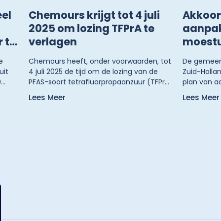
eel
Chemours krijgt tot 4 juli
Akkoor
2025 om lozing TFPrA te
aanpak
 te
verlagen
moest
e
Chemours heeft, onder voorwaarden, tot
De gemeent
uit
4 juli 2025 de tijd om de lozing van de
Zuid-Holl
0
PFAS-soort tetrafluorpropaanzuur (TFPrA)
plan van a
seert
te verlagen. Dit meldt Provincie Zuid-
moestuinen
Lees Meer
Lees Meer
Holland.
Met de maa
aanpak kun
komen
zonder bep
hun eigen t
en,
 en