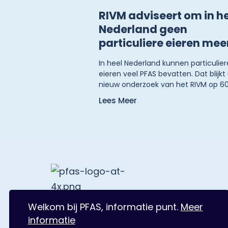
RIVM adviseert om in h
Nederland geen
particuliere eieren meer
eten
In heel Nederland kunnen particulier
eieren veel PFAS bevatten. Dat blijkt 
nieuw onderzoek van het RIVM op 6
verschillende locaties. Het RIVM advi
Lees Meer
daarom om in heel Nederland geen
particuliere eieren meer te eten.
Particulieren eieren zijn eieren die 
van kippen die als hobby worden
gehouden bijvoorbeeld in achtertuin
moestuinen, dierenweitjes en zorg-
kinderboerderijen.
Spuiboulevard 300, 3311 GR Dordrecht
Welkom bij PFAS, informatie punt.
Meer
informatie