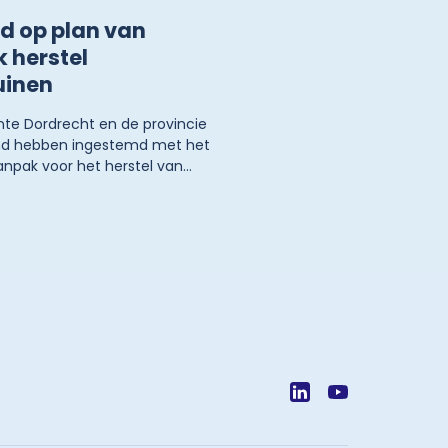
d op plan van
 herstel
uinen
e Dordrecht en de provincie
and hebben ingestemd met het
anpak voor het herstel van
 die met PFOA zijn vervuild.
tregelen uit het plan van
nen mensen weer veilig en
erkingen groente en fruit uit
uin eten.