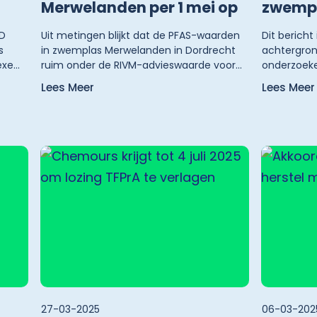
Merwelanden per 1 mei op
zwemp
D
Uit metingen blijkt dat de PFAS-waarden
Dit bericht
s
in zwemplas Merwelanden in Dordrecht
achtergron
exe
ruim onder de RIVM-advieswaarde voor
onderzoek
hap,
zwemwater liggen. Het Waterschap
Merwelande
Lees Meer
Lees Meer
Hollandse Delta heeft geconcludeerd dat
de onderzo
elden
PFAS geen risico meer vormt voor
uitgelegd 
verantwoord zwemmen in deze plas.
bericht wo
Naar aanleiding hiervan heeft de
genoemd.
provincie Zuid-Holland besloten om, met
ingang van 1 mei 2025, het negatief
zwemadvies op te heffen.
27-03-2025
06-03-202