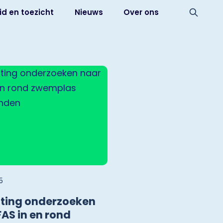
id en toezicht
Nieuws
Over ons
5
hting onderzoeken
AS in en rond