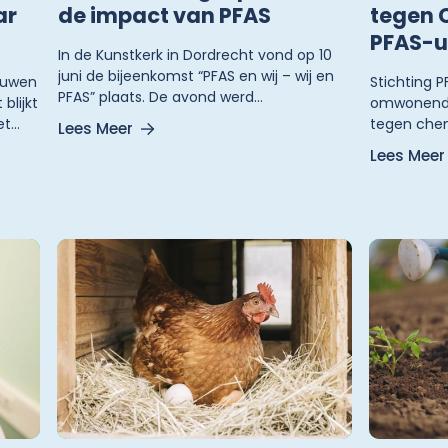
ar
de impact van PFAS
tegen 
PFAS-u
In de Kunstkerk in Dordrecht vond op 10
juni de bijeenkomst “PFAS en wij – wij en
ouwen
Stichting P
PFAS” plaats. De avond werd
blijkt
omwonende
georganiseerd door Stichting De Stad.
et
tegen chem
Lees Meer
Bezoekers werden vanuit verschillende
n
Dordrecht. 
Lees Meer
invalshoeken geïnformeerd over de
bereiken d
aanwezigheid en impact van PFAS.
n
stopt met 
en dat inw
omliggend
schadeverg
aantasting