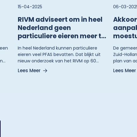
15-04-2025
06-03-202
RIVM adviseert om in heel
Akkoor
Nederland geen
aanpak
particuliere eieren meer te
moest
eten
 een
In heel Nederland kunnen particuliere
De gemeent
eieren veel PFAS bevatten. Dat blijkt uit
Zuid-Holl
en
nieuw onderzoek van het RIVM op 60
plan van a
FAS-
verschillende locaties. Het RIVM adviseert
moestuinen
Lees Meer
Lees Meer
 wat
daarom om in heel Nederland geen
Met de maa
gen
particuliere eieren meer te eten.
aanpak kun
Particulieren eieren zijn eieren die komen
zonder bep
van kippen die als hobby worden
hun eigen t
gehouden bijvoorbeeld in achtertuinen,
moestuinen, dierenweitjes en zorg- en
kinderboerderijen.