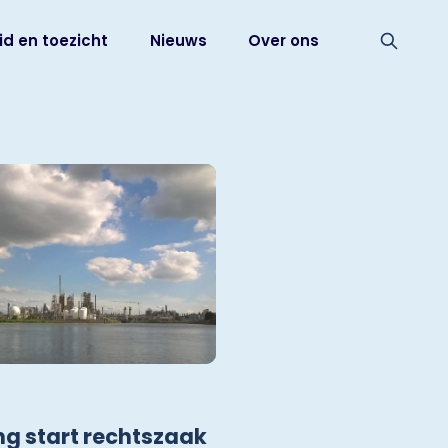
id en toezicht
Nieuws
Over ons
ng start rechtszaak