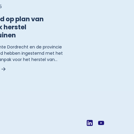
5
d op plan van
 herstel
uinen
e Dordrecht en de provincie
and hebben ingestemd met het
anpak voor het herstel van
 die met PFOA zijn vervuild.
tregelen uit het plan van
nen mensen weer veilig en
erkingen groente en fruit uit
uin eten.