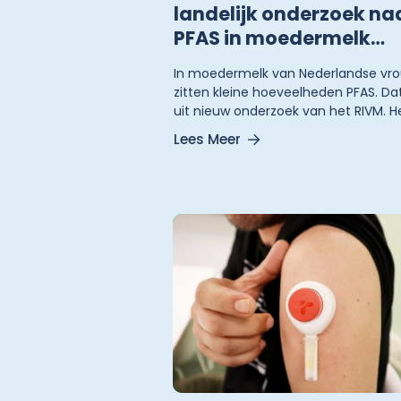
landelijk onderzoek na
PFAS in moedermelk
bekend
In moedermelk van Nederlandse vr
zitten kleine hoeveelheden PFAS. Dat 
uit nieuw onderzoek van het RIVM. H
RIVM en het Voedingscentrum blijve
Lees Meer
adviseren om, als dat mogelijk is,
borstvoeding te geven. Ook al krijge
kinderen daardoor een beetje PFAS
binnen.