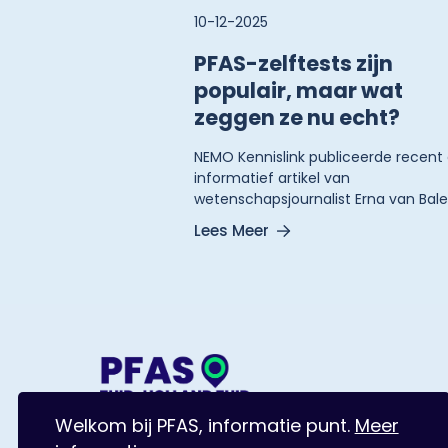
10-12-2025
PFAS-zelftests zijn
populair, maar wat
zeggen ze nu echt?
NEMO Kennislink publiceerde recent
informatief artikel van
wetenschapsjournalist Erna van Bal
over de werking en betekenis van P
Lees Meer
zelftesten. In het stuk onderzoekt zij
deze testen wel en niet kunnen zeg
over blootstelling.
Spuiboulevard 300, 3311 GR Dordrecht
Welkom bij PFAS, informatie punt.
Meer