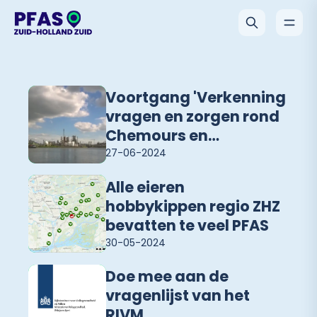
Voortgang 'Verkenning
vragen en zorgen rond
Chemours en
Westerschelde'
27-06-2024
Alle eieren
hobbykippen regio ZHZ
bevatten te veel PFAS
30-05-2024
Doe mee aan de
vragenlijst van het
RIVM