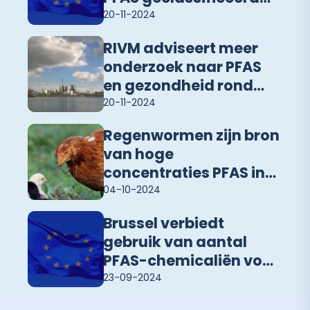
als Zeer Zorgwekkende
20-11-2024
Stof
RIVM adviseert meer
onderzoek naar PFAS
en gezondheid rond
Chemours en de
20-11-2024
Westerschelde
Regenwormen zijn bron
van hoge
concentraties PFAS in
eieren hobbykippen
04-10-2024
Zuid-Holland Zuid en
Brussel verbiedt
Altena
gebruik van aantal
PFAS-chemicaliën voor
kleding en cosmetica
23-09-2024