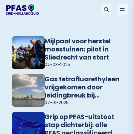
Mijlpaal voor herstel
moestuinen: pilot in
Sliedrecht van start
04-03-2025
Gas tetrafluorethyleen
vrijgekomen door
leidingbreuk bij
Chemours
07-01-2025
Grip op PFAS-uitstoot
stap dichterbij: alle
PFAS geclassificeerd