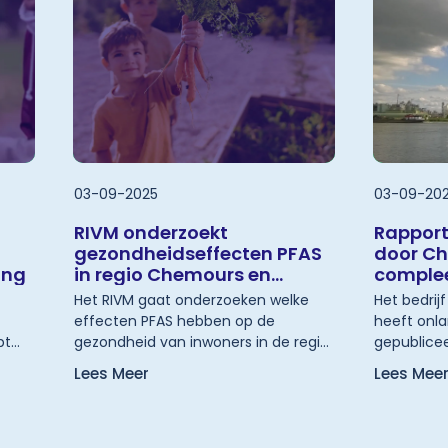
03-09-2025
03-09-20
RIVM onderzoekt
Rapport
gezondheidseffecten PFAS
door Ch
ing
in regio Chemours en
comple
Westerschelde
Het RIVM gaat onderzoeken welke
Het bedrij
effecten PFAS hebben op de
heeft onla
pt
gezondheid van inwoners in de regio
gepublicee
rondom Chemours en de
stoffen naa
Lees Meer
Lees Mee
media
Westerschelde. Het onderzoek start
opgesteld
ngen
in september 2025 en is naar
Witteveen +
verwachting eind 2027 klaar. Dit
is beoordee
schrijven minister Robert Tieman en
voor Volks