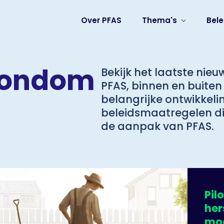
Over PFAS
Thema's
Bele
rondom
Bekijk het laatste nie
PFAS, binnen en buiten
belangrijke ontwikkel
beleidsmaatregelen die
de aanpak van PFAS.
Pil
he
moe