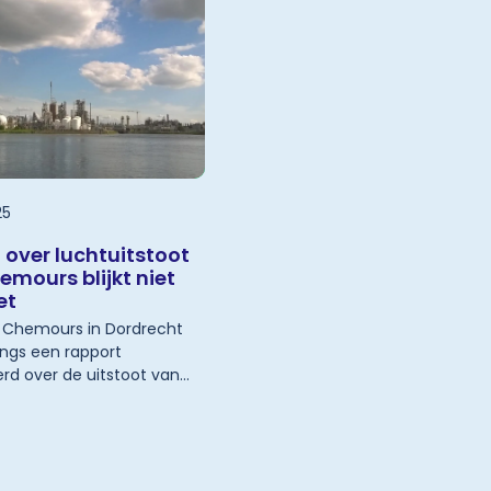
25
 over luchtuitstoot
emours blijkt niet
et
f Chemours in Dordrecht
ngs een rapport
rd over de uitstoot van
r de lucht. Dit rapport,
r
 door adviesbureau
 Bos in april van dit jaar,
ld door het Rijksinstituut
gezondheid en Milieu