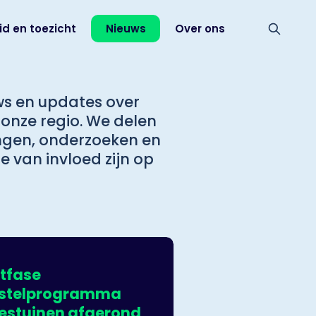
id en toezicht
Nieuws
Over ons
uws en updates over
 onze regio. We delen
ingen, onderzoeken en
 van invloed zijn op
otfase
rstelprogramma
stuinen afgerond