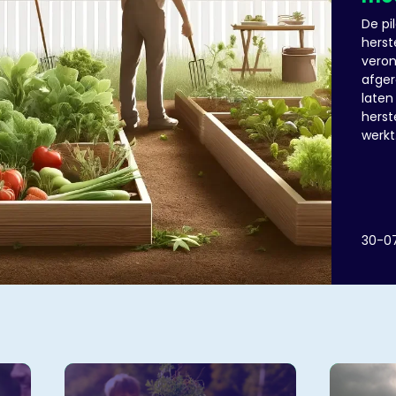
De pi
hers
veron
afger
laten
herst
werkt
kome
de g
Molen
Slied
30-0