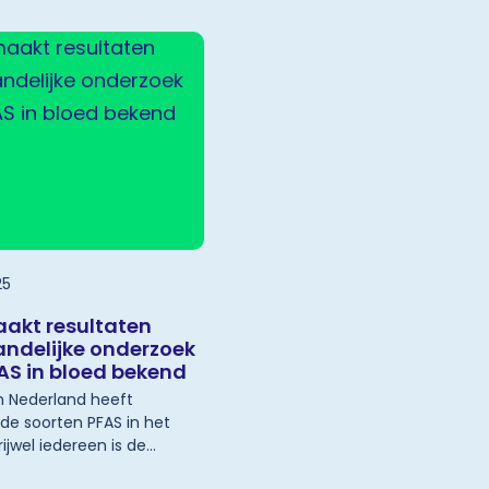
opdracht van de Inspectie
ng en Transport (ILT). Op
deze beoordeling stelt de
at het rapport o
25
akt resultaten
landelijke onderzoek
AS in bloed bekend
n Nederland heeft
nde soorten PFAS in het
vrijwel iedereen is de
id PFAS hoger dan de
r