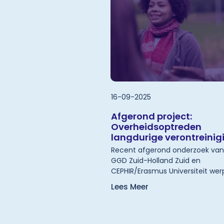
16-09-2025
Afgerond project:
Overheidsoptreden
langdurige verontreinig
Recent afgerond onderzoek van
GGD Zuid-Holland Zuid en
CEPHIR/Erasmus Universiteit wer
licht op de complexe interactie
Lees Meer
tussen overheid, wetenschap, 
en inwoners, en doet aanbeveli
om deze spanningsvelden te
verkleinen.