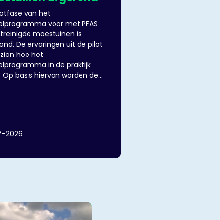
lotfase van het
telprogramma voor met PFAS
treinigde moestuinen is
ond. De ervaringen uit de pilot
 zien hoe het
elprogramma in de praktijk
. Op basis hiervan worden de
nde jaren meer moestuinen in
emeenten Dordrecht,
landen, Papendrecht en
recht hersteld.
7-2026