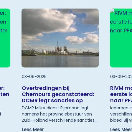
staatssecretaris Thierry Aartsen van
(RIVM) in 
Infrastructuur en Waterstaat in een
Leefomgevi
brief aan de Tweede Kamer op 21 juli
basis van 
2025.
ILT vast d
03-09-2025
03-09-20
r:
Overtredingen bij
RIVM ma
rten
Chemours geconstateerd:
eerste 
DCMR legt sancties op
naar PF
DCMR Milieudienst Rijnmond legt
Iedereen i
f
namens het provinciebestuur van
verschille
Zuid-Holland verschillende sancties
bloed. Bij 
op aan Chemours. DCMR
hoeveelhe
Lees Meer
Lees Mee