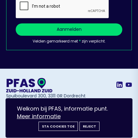
Aanmelden
Velden gemarkeerd met
*
zijn verplicht.
Spuiboulevard 300, 3311 GR Dordrecht
Welkom bij PFAS, informatie punt.
Meer informatie
© Solvware B.V. All Rights Reserved.
Ontworpen door Schuttelaar & Partners
Privacy policy
STA COOKIES TOE
REJECT
Cookie policy
Lees voor