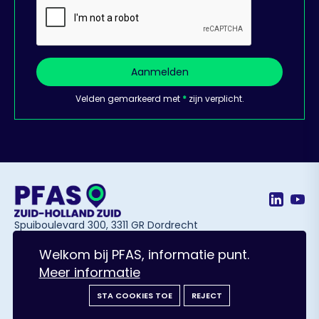
Aanmelden
Velden gemarkeerd met
*
zijn verplicht.
Spuiboulevard 300, 3311 GR Dordrecht
Welkom bij PFAS, informatie punt.
Meer informatie
© Solvware B.V. All Rights Reserved.
Ontworpen door Schuttelaar & Partners
Privacy policy
STA COOKIES TOE
REJECT
Cookie policy
Lees voor