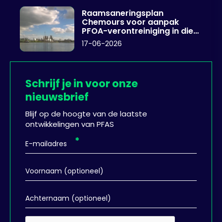
Raamsaneringsplan
Chemours voor aanpak
PFOA-verontreiniging in diep
grondwater
17-06-2026
Schrijf je in voor onze
nieuwsbrief
Blijf op de hoogte van de laatste
ontwikkelingen van PFAS