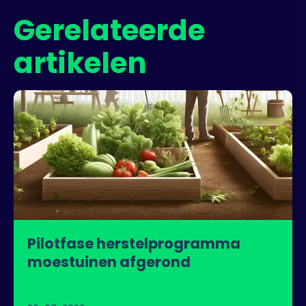
Gerelateerde
artikelen
Pilotfase herstelprogramma
moestuinen afgerond