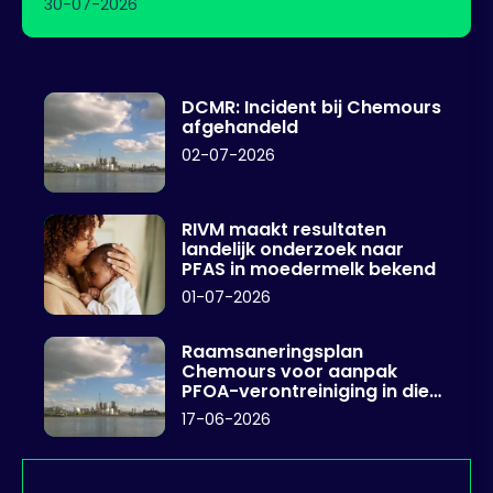
30-07-2026
DCMR: Incident bij Chemours
afgehandeld
02-07-2026
RIVM maakt resultaten
landelijk onderzoek naar
PFAS in moedermelk bekend
01-07-2026
Raamsaneringsplan
Chemours voor aanpak
PFOA-verontreiniging in diep
grondwater
17-06-2026