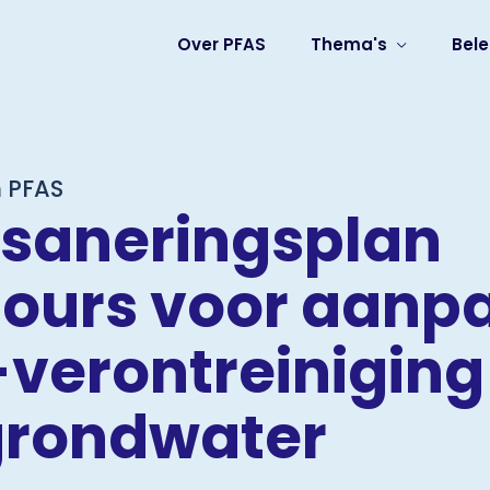
Over PFAS
Thema's
Bele
 PFAS
saneringsplan
urs voor aanp
verontreiniging 
grondwater