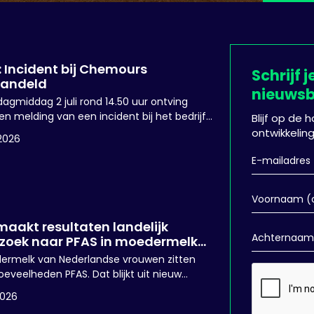
 Incident bij Chemours
Schrijf j
andeld
nieuwsb
agmiddag 2 juli rond 14.50 uur ontving
n melding van een incident bij het bedrijf
Blijf op de
s in Dordrecht.
ontwikkelin
2026
maakt resultaten landelijk
zoek naar PFAS in moedermelk
nd
ermelk van Nederlandse vrouwen zitten
oeveelheden PFAS. Dat blijkt uit nieuw
ek van het RIVM. Het RIVM en het
2026
scentrum blijven adviseren om, als dat