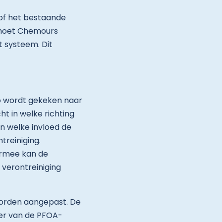
 of het bestaande
 moet Chemours
t systeem. Dit
o wordt gekeken naar
t in welke richting
n welke invloed de
reiniging.
armee kan de
verontreiniging
worden aangepast. De
er van de PFOA-