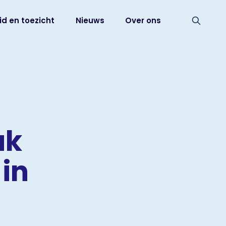
id en toezicht
Nieuws
Over ons
ak
in