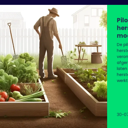
Pil
he
moe
De pi
hers
veron
afger
laten
herst
werkt
kome
de g
Molen
Slied
30-0