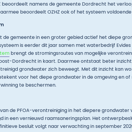
HZ beoordeelt namens de gemeente Dordrecht het verloo
Daarmee beoordeelt OZHZ ook of het systeem voldoende 
em
ort de gemeente in een groter gebied actief het diepe gro
systeem is eerder dit jaar samen met waterbedrijf Evides
stem
brengt de stromingsroutes van mogelijke verontreini
ost-Dordrecht in kaart. Daarmee ontstaat beter inzicht 
ntreinigd grondwater zich beweegt. Met dit inzicht kan w
etekent voor het diepe grondwater in de omgeving en of
erwinning te beschermen.
van de PFOA-verontreiniging in het diepere grondwater
d in een vernieuwd raamsaneringsplan. Het ontwerpbesluit
finitieve besluit volgt naar verwachting in september 202