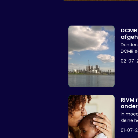
DCMR:
afgeh
Donderd
DCMR ee
Chemour
02-07-
RIVM 
onder
beke
In moed
kleine h
onderzo
01-07-
Voeding