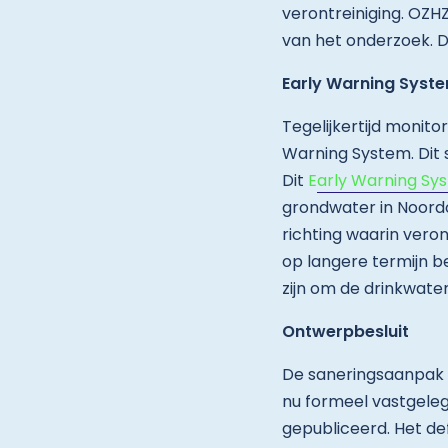
verontreiniging. OZ
van het onderzoek. 
Early Warning Syst
Tegelijkertijd monit
Warning System. Dit 
Dit
E
arly Warning Sy
grondwater in Noordo
richting waarin vero
op langere termijn b
zijn om de drinkwat
Ontwerpbesluit
De saneringsaanpak 
nu formeel vastgeleg
gepubliceerd. Het de