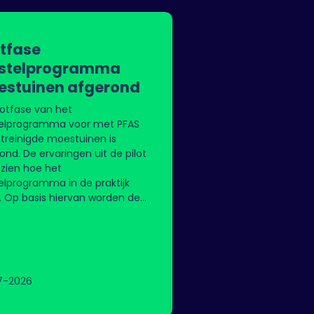
otfase
rstelprogramma
stuinen afgerond
lotfase van het
telprogramma voor met PFAS
treinigde moestuinen is
ond. De ervaringen uit de pilot
 zien hoe het
elprogramma in de praktijk
. Op basis hiervan worden de
nde jaren meer moestuinen in
emeenten Dordrecht,
landen, Papendrecht en
recht hersteld.
7-2026