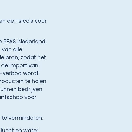
n de risico's voor
p PFAS. Nederland
van alle
de bron, zodat het
r de import van
AS-verbod wordt
roducten te halen.
kunnen bedrijven
gentschap voor
S te verminderen:
 lucht en water