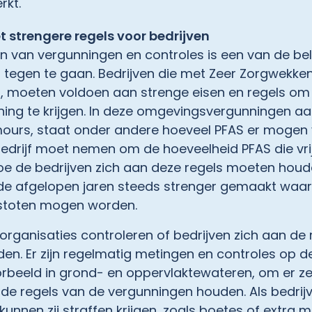
rkt.
strengere regels voor bedrijven
n van vergunningen en controles is een van de bel
tegen te gaan. Bedrijven die met Zeer Zorgwekken
S, moeten voldoen aan strenge eisen en regels om
ng te krijgen. In deze omgevingsvergunningen aan
ours, staat onder andere hoeveel PFAS er mogen 
edrijf moet nemen om de hoeveelheid PFAS die vri
oe de bedrijven zich aan deze regels moeten houd
 de afgelopen jaren steeds strenger gemaakt waar
estoten mogen worden.
 organisaties controleren of bedrijven zich aan de
en. Er zijn regelmatig metingen en controles op d
voorbeeld in grond- en oppervlaktewateren, om er ze
 de regels van de vergunningen houden. Als bedrijv
kunnen zij straffen krijgen, zoals boetes of extra 