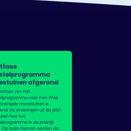
otfase
rstelprogramma
stuinen afgerond
lotfase van het
telprogramma voor met PFAS
treinigde moestuinen is
ond. De ervaringen uit de pilot
 zien hoe het
elprogramma in de praktijk
. Op basis hiervan worden de