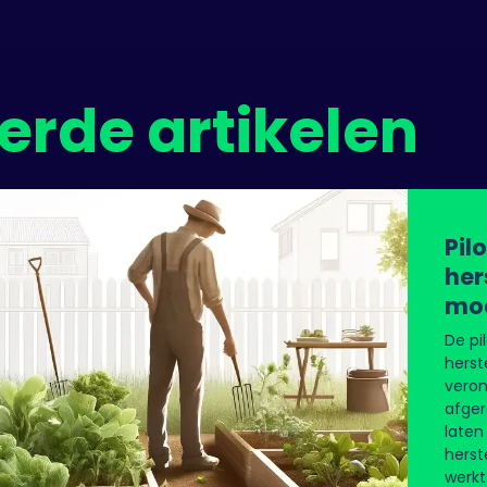
erde artikelen
Pil
he
moe
De pi
hers
veron
afger
laten
herst
werkt