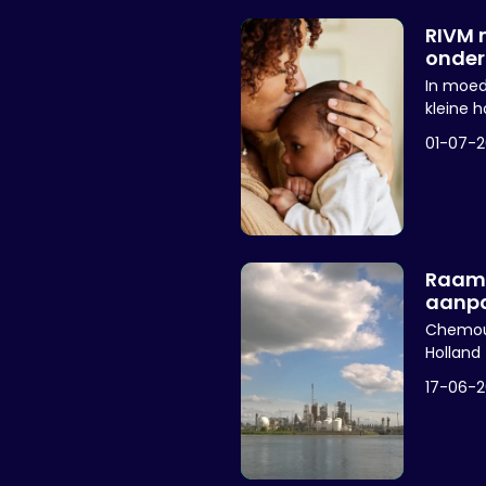
RIVM 
onder
beke
In moed
kleine h
onderzo
01-07-
Voeding
mogelijk
kindere
Raams
aanpa
grond
Chemour
Holland
raamsan
17-06-
de hist
grondwa
Baanhoe
over de