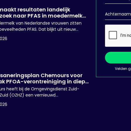
maakt resultaten landelijk
zoek naar PFAS in moedermelk
nd
ermelk van Nederlandse vrouwen zitten
oeveelheden PFAS. Dat blijkt uit nieuw
ek van het RIVM. Het RIVM en het
2026
scentrum blijven adviseren om, als dat
 is, borstvoeding te geven. Ook al krijgen
n daardoor een beetje PFAS binnen.
Velden 
aneringsplan Chemours voor
k PFOA-verontreiniging in diep
water
s heeft bij de Omgevingsdienst Zuid-
 Zuid (OZHZ) een vernieuwd
eringsplan ingediend voor de aanpak van
2026
orische PFOA-verontreiniging in het diepe
ter onder het Chemours-terrein aan de
kweg in Dordrecht. Het plan gaat specifiek
 verontreiniging op een diepte vanaf