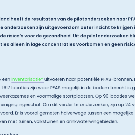
lland heeft de resultaten van de pilotonderzoeken naar P
onderzoeken zijn uitgevoerd om beter inzicht te krijgen 
de risico’s voor de gezondheid.
Uit de pilotonderzoeken bli
aties alleen in lage concentraties voorkomen en geen risi
ie een
inventarisatie*
uitvoeren naar potentiële PFAS-bronnen. D
1.617 locaties zijn waar PFAS mogelijk in de bodem terecht is
ndweerkazernes en voormalige stortplaatsen. Op 90 locaties 
niging ingeschat. Om dit verder te onderzoeken, zijn op 24 v
evoerd. Er is vooral gemeten halverwege tussen een mogelijke
ken met tuinen, volkstuinen en drinkwaterwingebieden.
erzoeken