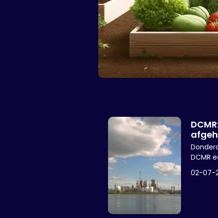
DCMR:
afgeh
Donderd
DCMR ee
Chemour
02-07-