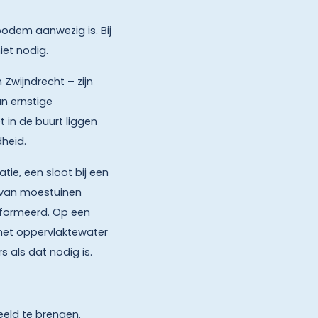
 bodem aanwezig is. Bij
iet nodig.
Zwijndrecht – zijn
an ernstige
 in de buurt liggen
heid.
ie, een sloot bij een
n van moestuinen
nformeerd. Op een
 het oppervlaktewater
 als dat nodig is.
eeld te brengen.