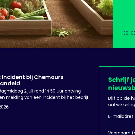
kome
de g
Molen
Slied
30-0
 Incident bij Chemours
Schrijf j
andeld
nieuwsb
agmiddag 2 juli rond 14.50 uur ontving
n melding van een incident bij het bedrijf
Blijf op de
s in Dordrecht.
ontwikkelin
2026