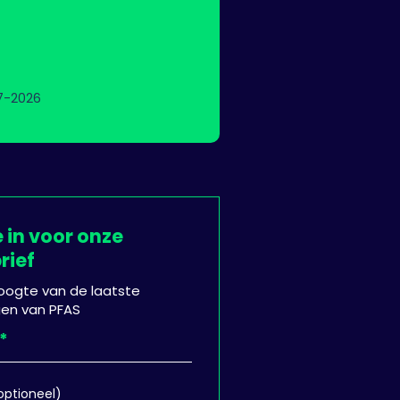
nde jaren meer moestuinen in
emeenten Dordrecht,
landen, Papendrecht en
recht hersteld.
7-2026
e in voor onze
rief
 hoogte van de laatste
gen van PFAS