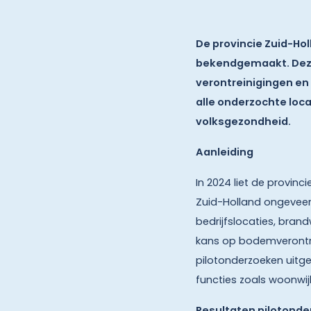
De provincie Zuid-Ho
bekendgemaakt. Deze 
verontreinigingen en 
alle onderzochte loc
volksgezondheid.
Aanleiding
In 2024 liet de provinc
Zuid-Holland ongeveer 
bedrijfslocaties, bra
kans op bodemverontrei
pilotonderzoeken uitg
functies zoals woonwij
Resultaten pilotond