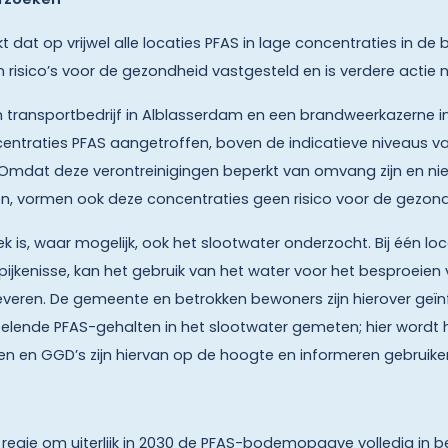
kt dat op vrijwel alle locaties PFAS in lage concentraties in de
 risico’s voor de gezondheid vastgesteld en is verdere actie n
 transportbedrijf in Alblasserdam en een brandweerkazerne in 
centraties PFAS aangetroffen, boven de indicatieve niveaus v
. Omdat deze verontreinigingen beperkt van omvang zijn en niet
n, vormen ook deze concentraties geen risico voor de gezond
s, waar mogelijk, ook het slootwater onderzocht. Bij één locat
ijkenisse, kan het gebruik van het water voor het besproeie
leveren. De gemeente en betrokken bewoners zijn hierover geï
sselende PFAS-gehalten in het slootwater gemeten; hier wordt
en GGD’s zijn hiervan op de hoogte en informeren gebruikers
regie om uiterlijk in 2030 de PFAS-bodemopgave volledig in b