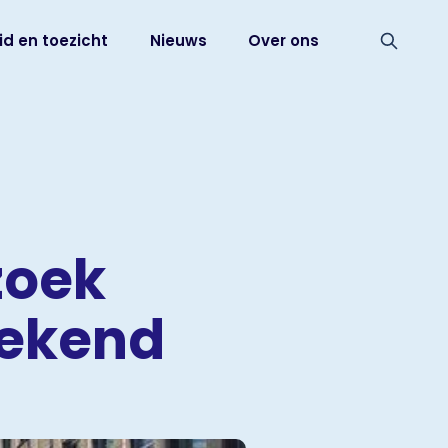
id en toezicht
Nieuws
Over ons
zoek
bekend